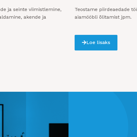
e ja seinte viimistlemine,
Teostame piirdeaedade töö
galdamine, akende ja
aiamööbli õlitamist jpm.
Loe lisaks