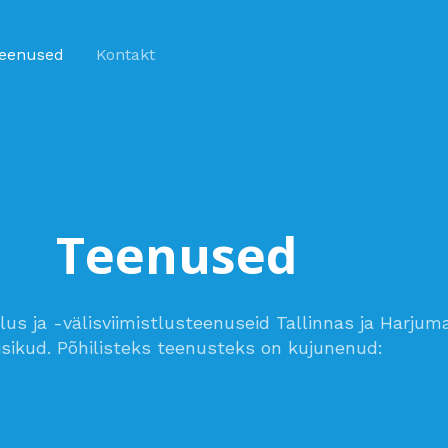
eenused
Kontakt
Teenused
us ja -välisviimistlusteenuseid Tallinnas ja Harjuma
isikud. Põhilisteks teenusteks on kujunenud: