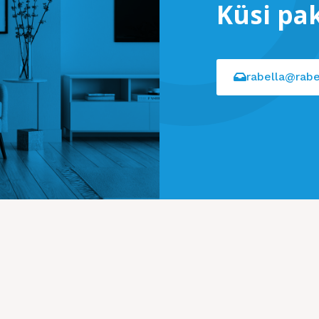
Küsi pa
rabella@rabe