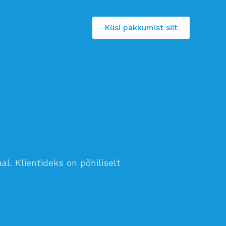
Küsi pakkumist siit
al. Klientideks on põhiliselt