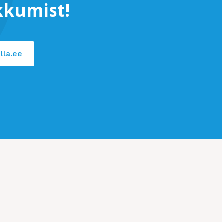
kkumist!
lla.ee