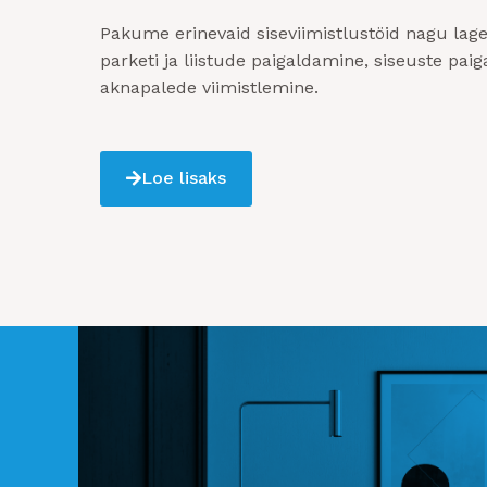
Pakume erinevaid siseviimistlustöid nagu laged
parketi ja liistude paigaldamine, siseuste pai
aknapalede viimistlemine.
Loe lisaks