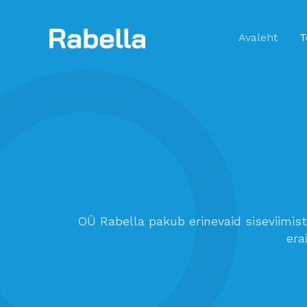
Skip
to
Avaleht
T
content
OÜ Rabella pakub erinevaid siseviimistl
era